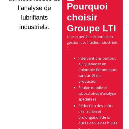
Pourquoi
choisir
Groupe LTI
Une expertise reconnue en
gestion des fluides industriels
:
Interventions partout
au Québec et en
Colombie-Britannique,
sans arrêt de
production
Équipe mobile et
laboratoires d’analyse
spécialisés
Réduction des coûts
d’entretien et
prolongation de la
durée de vie des huiles