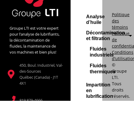
Politique
Analyse
des
d’huile
témoins
Groupe LTI est votre expert
Décontamination
Politique
pour l’analyse de lubrifiants,
et filtration
de
la décontamination de
confidentia
fluides, la maintenance de
Fluides
vos machines et bien plus!
Conditions
industriels
d’utilisatio
©
450, Boul. Industriel, Val-
Fluides
Groupe
des-Sources
thermiques
LTI.
Québec (Canada) - J1T
4X1
Tous
Impartition
droits
en
réservés.
lubrification
819 879-4666
Développe
Unités de
web :
filtration et
Virage
lubrification
web@groupelti.com
multimédi
À