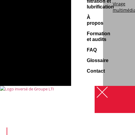
filtration et
Virage
lubrification
multimédi
À
propos
Formation
et audits
FAQ
Glossaire
Contact
Analyse d’huile