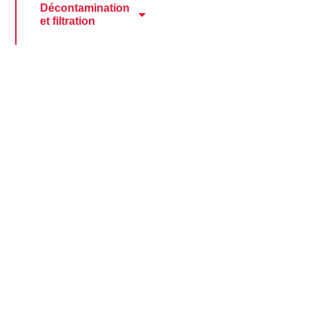
Décontamination
et filtration
Fluides industriels
Fluides thermiques
Impartition en
lubrification
Unités de filtration et
lubrification
Secteurs d’activité
À propos
Formation et audits
FAQ
Glossaire
Contact