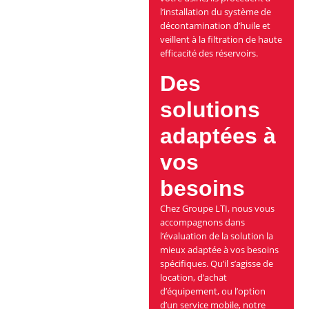
l’installation du système de
décontamination d’huile et
veillent à la filtration de haute
efficacité des réservoirs.
Des
solutions
adaptées à
vos
besoins
Chez Groupe LTI, nous vous
accompagnons dans
l’évaluation de la solution la
mieux adaptée à vos besoins
spécifiques. Qu’il s’agisse de
location, d’achat
d’équipement, ou l’option
d’un service mobile, notre