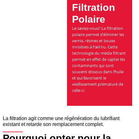
Filtration
Polaire
Le saviez-vous? La filtration
polaire permet d’éliminer les
vernis, résines et boues
invisibles à l’œil nu. Cette
technologie du média filtrant
permet en effet de capter les
contaminants qui sont
souvent dissous dans l’huile
et qui favorisent le
vieillissement prématuré de
celle-ci.
La filtration agit comme une régénération du lubrifiant
existant et retarde son remplacement complet.
Pourquoi opter pour la