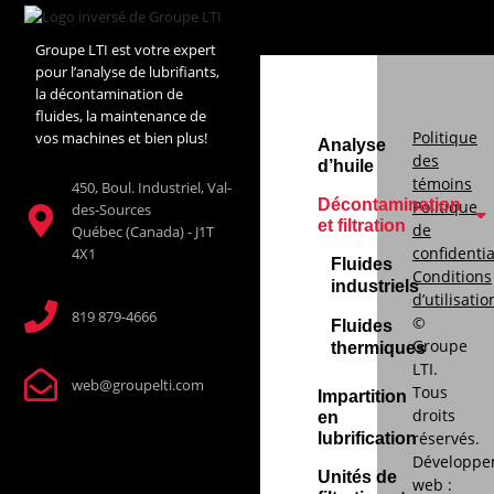
Groupe LTI est votre expert
pour l’analyse de lubrifiants,
la décontamination de
fluides, la maintenance de
Politique
vos machines et bien plus!
Analyse
des
d’huile
témoins
450, Boul. Industriel, Val-
Décontamination
Politique
des-Sources
et filtration
de
Québec (Canada) - J1T
confidentia
4X1
Fluides
Conditions
industriels
d’utilisatio
819 879-4666
©
Fluides
Groupe
thermiques
LTI.
web@groupelti.com
Tous
Impartition
droits
en
réservés.
lubrification
Développe
Unités de
web :